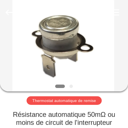
2026
Light
Country(Changshu)
Co.,Ltd.
All
Rights
Reserved.
MAISON
PRODUITS
VIDÉOS
VR
SHOW
Thermostat automatique de remise
AU
Résistance automatique 50mΩ ou
SUJET
moins de circuit de l'interrupteur