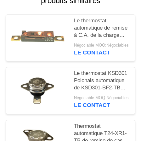
produits similaires
CAS
Le thermostat
automatique de remise
PLAN
à C.A. de la charge
DU
résistive 9A 250V a
Négociable MOQ:Négociables
remis à zéro le Temp
SITE
LE CONTACT
15K~50K T26-110-A
PRIVACY
Le thermostat KSD301
Polonais automatique
POLICY
de KSD301-BF2-TB
simple - choisissez la
Négociable MOQ:Négociables
taille 12.4mm de jet
LE CONTACT
Thermostat
automatique T24-XR1-
TB de remise de cas