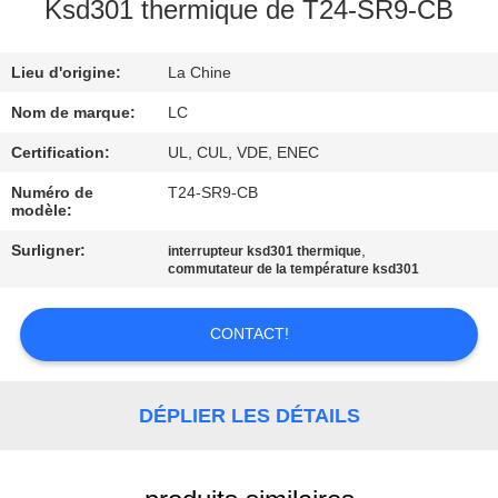
DE
Ksd301 thermique de T24-SR9-CB
NOUS
Lieu d'origine:
La Chine
VISITE
Nom de marque:
LC
D'USINE
Certification:
UL, CUL, VDE, ENEC
Numéro de
T24-SR9-CB
modèle:
CONTRÔLE
DE
Surligner:
,
interrupteur ksd301 thermique
commutateur de la température ksd301
QUALITÉ
CONTACT!
CONTACTEZ-
NOUS
DÉPLIER LES DÉTAILS
NOUVELLES