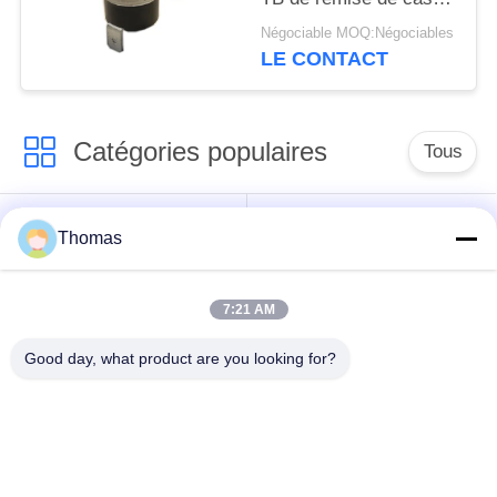
phénolique avec le
Négociable MOQ:Négociables
Temp de opération
LE CONTACT
0℃~250℃ d'UL/CUL
Catégories populaires
Tous
thermostat
Thomas
thermostat ksd301
automatique de
remise
7:21 AM
Thermostat de
interrupteur ksd301
Good day, what product are you looking for?
remise manuelle
thermique
Commutateur
commutateur de
électrique de bouton
culbuteur
poussoir