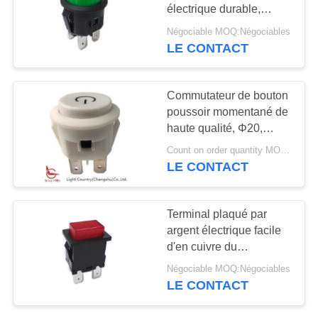
électrique durable,
CAS
10A/16A 125V/250V,
Négociable MOQ:Négociables
VDE ENEC CQC d'UL
LE CONTACT
61
PLAN
commutateur de
DU
Commutateur de bouton
culbuteur
poussoir momentané de
SITE
haute qualité, Φ20,
blanc, SPST, (DESSUS)
Count on order quantity MOQ:1000pcs
PRIVACY
-, pour le début de
LE CONTACT
puissance.
POLICY
24
Terminal plaqué par
Commutateur
argent électrique facile
d'en cuivre du
électrique de bouton
commutateur LC83-8 de
Négociable MOQ:Négociables
bouton poussoir
poussoir
LE CONTACT
d'installation