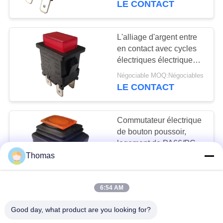
LE CONTACT
des 10000
13
Contrôleur de
L'alliage d'argent entre
en contact avec cycles
température
électriques électriques
du commutateur LC83-4
intelligent
Négociable MOQ:Négociables
de bouton poussoir les
LE CONTACT
10000
Commutateur électrique
28
de bouton poussoir,
Instrument de
logement de PA66/PC,
LED orange,
Thomas
mesure d'énergie
Négociable MOQ:Négociables
imperméable, LC83-3
LE CONTACT
électrique
6:54 AM
Température ambiante
Good day, what product are you looking for?
électrique T85/T105 du