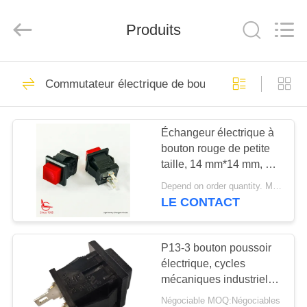
2026
Light
Country(Changshu)
Co.,Ltd.
Produits
All
Rights
Reserved.
MAISON
65
Commutateur électrique de bouton poussoir
thermostat ksd301
PRODUITS
Échangeur électrique à
bouton rouge de petite
VIDÉOS
taille, 14 mm*14 mm, ON
OFF, UL VDE ENEC
Depend on order quantity. MOQ:1000 pièces
VR
LE CONTACT
47
SHOW
thermostat
P13-3 bouton poussoir
AU
électrique, cycles
automatique de
mécaniques industriels
SUJET
de commutateur de
remise
Négociable MOQ:Négociables