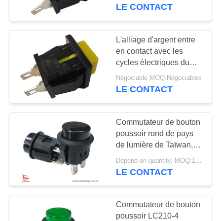
DE
bouton poussoir 30000
LE CONTACT
NOUS
L'alliage d'argent entre
20
VISITE
en contact avec les
Thermostat de
cycles électriques du
D'USINE
commutateur P13-2
remise manuelle
Négociable MOQ:Négociables
10000 de bouton
LE CONTACT
CONTRÔLE
poussoir
DE
Commutateur de bouton
QUALITÉ
poussoir rond de pays
de lumière de Taïwan,
59
LC210, Φ20, MARCHE-
CONTACTEZ-
Depend on quantity. MOQ:1000pcs
interrupteur ksd301
ARRÊT, noir, 10A/16A
LE CONTACT
NOUS
125V/250V
thermique
Commutateur de bouton
NOUVELLES
poussoir LC210-4