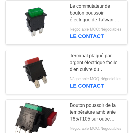
Le commutateur de
bouton poussoir
10
électrique de Taïwan,
Commutateur
21*15mm, MARCHE-
Négociable MOQ:Négociables
ARRÊT, vert a illuminé
LE CONTACT
électrique
imperméable
Terminal plaqué par
argent électrique facile
d'en cuivre du
commutateur LC83-6 de
7
Négociable MOQ:Négociables
bouton poussoir
LE CONTACT
Interrupteur à
d'installation
glissière
Bouton poussoir de la
température ambiante
T85/T105 sur outre
cycles électriques du
Négociable MOQ:Négociables
commutateur LC83-5