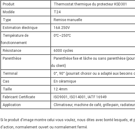
Produit
Thermostat thermique du protecteur KSD301
Modèle
T24
Type
Remise manuelle
Estimation électrique
16A 250V
Température de
0℃~250℃
fonctionnement
Résistance
6000 cycles
Parenthèse
Parenthèse fixe et lâche ou sans parenthèse (pourr
du client)
Terminal
0°, 90° (pourrait choisir ou a adapté aux besoins d
Cas
En céramique
Taille
12.4mm
Fabricant Certificate
ISO9001, ISO14001, IATF 16949
Application
Climatiseur, machine de café, grille-pain, radiateur
Si le produit d'image montre celui vous voulez, nous dites avec bonté lesquels, et 
d'action, normalement ouvert ou normalement fermé.