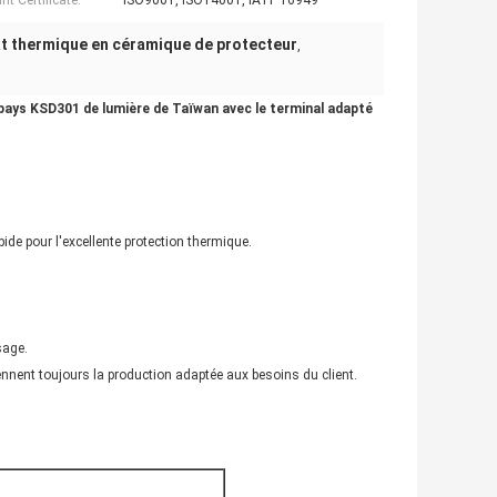
nt Certificate:
ISO9001, ISO14001, IATF 16949
 thermique en céramique de protecteur
,
ays KSD301 de lumière de Taïwan avec le terminal adapté
apide pour l'excellente protection thermique.
sage.
nnent toujours la production adaptée aux besoins du client.