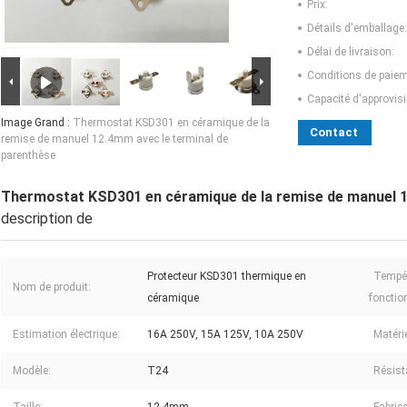
Prix:
Détails d'emballage:
Délai de livraison:
Conditions de paiem
Capacité d'approvis
Image Grand :
Thermostat KSD301 en céramique de la
Contact
remise de manuel 12.4mm avec le terminal de
parenthèse
Thermostat KSD301 en céramique de la remise de manuel 1
description de
Protecteur KSD301 thermique en
Tempér
Nom de produit:
céramique
fonctio
Estimation électrique:
16A 250V, 15A 125V, 10A 250V
Matéri
Modèle:
T24
Résist