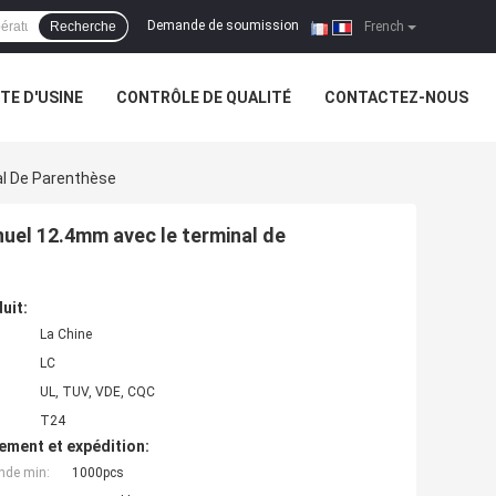
Demande de soumission
Recherche
|
French
ITE D'USINE
CONTRÔLE DE QUALITÉ
CONTACTEZ-NOUS
l De Parenthèse
uel 12.4mm avec le terminal de
uit:
La Chine
LC
UL, TUV, VDE, CQC
T24
ement et expédition:
nde min:
1000pcs