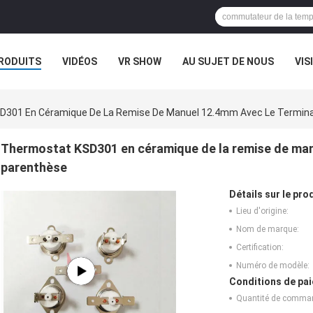
RODUITS
VIDÉOS
VR SHOW
AU SUJET DE NOUS
VIS
CAS
D301 En Céramique De La Remise De Manuel 12.4mm Avec Le Termina
Thermostat KSD301 en céramique de la remise de man
parenthèse
Détails sur le prod
Lieu d'origine:
Nom de marque:
Certification:
Numéro de modèle:
Conditions de pai
Quantité de comma