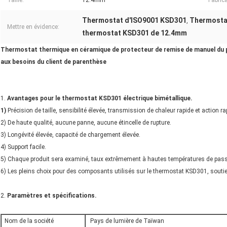
Taille:
12.4mm
Fabrica
Thermostat d'ISO9001 KSD301
Thermostat
,
Mettre en évidence:
thermostat KSD301 de 12.4mm
Thermostat thermique en céramique de protecteur de remise de manuel du p
aux besoins du client de parenthèse
1.
Avantages pour le thermostat KSD301 électrique bimétallique.
1)
Précision de taille, sensibilité élevée, transmission de chaleur rapide et action r
2) De haute qualité, aucune panne, aucune étincelle de rupture.
3) Longévité élevée, capacité de chargement élevée.
4) Support facile.
5) Chaque produit sera examiné, taux extrêmement à hautes températures de pas
6) Les pleins choix pour des composants utilisés sur le thermostat KSD301, soutie
2.
Paramètres et spécifications.
Nom de la société
Pays de lumière de Taïwan