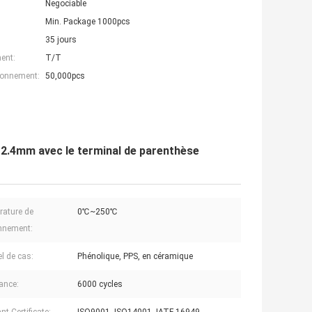
Negociable
Min. Package 1000pcs
35 jours
ent:
T/T
ionnement:
50,000pcs
2.4mm avec le terminal de parenthèse
ature de
0℃~250℃
nnement:
el de cas:
Phénolique, PPS, en céramique
ance:
6000 cycles