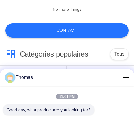
No more things
CONTACT!
Catégories populaires
Tous
thermostat
Thomas
thermostat ksd301
automatique de
remise
11:01 PM
Thermostat de
interrupteur ksd301
Good day, what product are you looking for?
remise manuelle
thermique
Commutateur