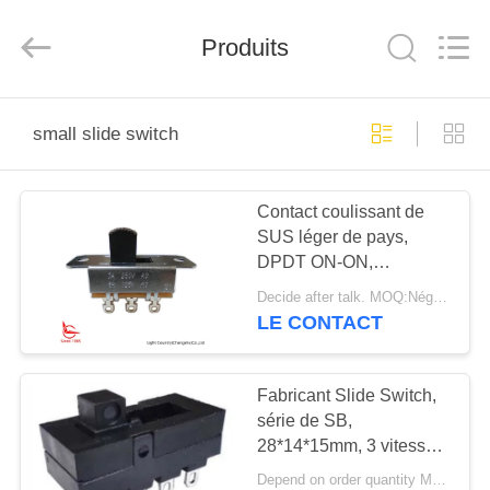
2025
Light
Country(Changshu)
Co.,Ltd.
Produits
All
Rights
Reserved.
MAISON
small slide switch
PRODUITS
Contact coulissant de
SUS léger de pays,
VIDÉOS
DPDT ON-ON,
35*13*9mm, UL, C.A. de
Decide after talk. MOQ:Négociables
3A 250V
VR
LE CONTACT
SHOW
Fabricant Slide Switch,
AU
série de SB,
28*14*15mm, 3 vitesses,
SUJET
noir, 10A 250V de
Depend on order quantity MOQ:1000