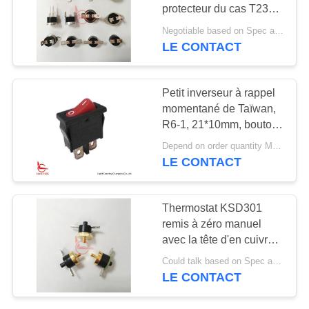
protecteur du cas T23
CAS
T24 KSD301 de VDE de
Negotiable based on Spec and Qty. MOQ:1000pcs
l'UL TUV de 16A 250V
LE CONTACT
PLAN
DU
Petit inverseur à rappel
momentané de Taïwan,
SITE
R6-1, 21*10mm, bouton
rouge, SPST, 6A 250V
Depend on order quantity MOQ:3000pcs
PRIVACY
LE CONTACT
POLICY
Thermostat KSD301
remis à zéro manuel
avec la tête d'en cuivre
de vis pour le fabricant
Could talk based on Spec and Qty. MOQ:1000ea
de café
LE CONTACT