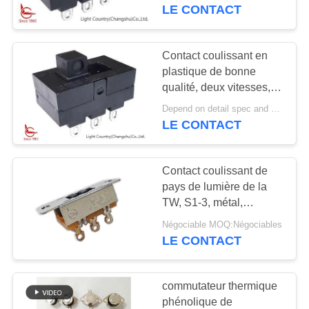
DE
Taïwan
LE CONTACT
NOUS
Contact coulissant en
VISITE
plastique de bonne
qualité, deux vitesses,
D'USINE
22*14*8mm, noir, UL
Depend on detail spec and quantity. MOQ:1000pcs
TUV, 16A 125V
LE CONTACT
CONTRÔLE
DE
Contact coulissant de
QUALITÉ
pays de lumière de la
TW, S1-3, métal,
résistance de la vie
CONTACTEZ-
Négociable MOQ:Négociables
30000 cycles
LE CONTACT
NOUS
commutateur thermique
NOUVELLES
phénolique de