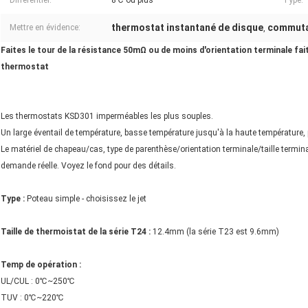
Différentiel:
8℃ ou plus
Type:
thermostat instantané de disque
commuta
Mettre en évidence:
,
Faites le tour de la résistance 50mΩ ou de moins d'orientation terminale fai
thermostat
Les thermostats KSD301 imperméables les plus souples.
Un large éventail de température, basse température jusqu'à la haute température, p
Le matériel de chapeau/cas, type de parenthèse/orientation terminale/taille termin
demande réelle. Voyez le fond pour des détails.
Type :
Poteau simple - choisissez le jet
Taille de thermoistat de la série T24 :
12.4mm (la série T23 est 9.6mm)
Temp de opération :
UL/CUL : 0℃~250℃
TUV : 0℃~220℃