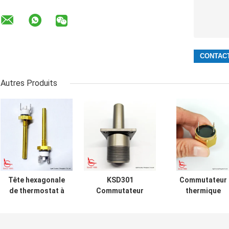
Autres Produits
Tête hexagonale
KSD301
Commutateur
de thermostat à
Commutateur
thermique
longue tige pour
thermique
imperméable à
équipement de
personnalisé,
l'eau personnali
chauffage solaire
réinitialisation
pour le capteur