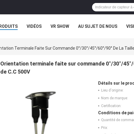
RODUITS
VIDÉOS
VR SHOW
AU SUJET DE NOUS
VIS
CAS
ntation Terminale Faite Sur Commande 0°/30°/45°/60°/90° De La Tai
Orientation terminale faite sur commande 0°/30°/45°/
de C.C 500V
Détails sur le prod
Lieu d'origine:
Nom de marque:
Certification:
Conditions de pai
Quantité de comma
Prix: