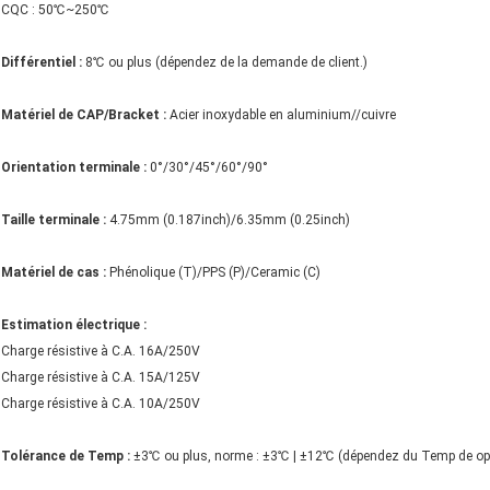
CQC : 50℃~250℃
Différentiel :
8℃ ou plus (dépendez de la demande de client.)
Matériel de CAP/Bracket :
Acier inoxydable en aluminium//cuivre
Orientation terminale :
0°/30°/45°/60°/90°
Taille terminale :
4.75mm (0.187inch)/6.35mm (0.25inch)
Matériel de cas :
Phénolique (T)/PPS (P)/Ceramic (C)
Estimation électrique :
Charge résistive à C.A. 16A/250V
Charge résistive à C.A. 15A/125V
Charge résistive à C.A. 10A/250V
Tolérance de Temp :
±3℃ ou plus, norme : ±3℃ | ±12℃ (dépendez du Temp de opér