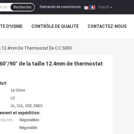
Demande de soumission
Recherche
|
French
ITE D'USINE
CONTRÔLE DE QUALITÉ
CONTACTEZ-NOUS
lle 12.4mm De Thermostat De C.C 500V
60°/90° de la taille 12.4mm de thermostat
uit:
La Chine
LC
UL, CUL, VDE, ENEC
ement et expédition:
nde min:
Négociables
Négociable