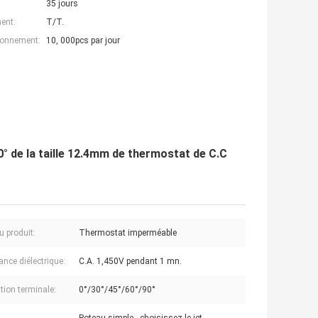
35 jours
ent:
T/T.
ionnement:
10, 000pcs par jour
° de la taille 12.4mm de thermostat de C.C
 produit:
Thermostat imperméable
ance diélectrique:
C.A. 1,450V pendant 1 mn.
tion terminale:
0°/30°/45°/60°/90°