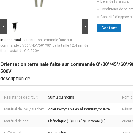
Délai de livraison:
Conditions de paiem
Capacité d'approvis
Contact
Image Grand :
Orientation terminale faite sur
commande 0°/30°/45°/60°/90° de la taille 12.4mm de
thermostat de C.C 500V
Orientation terminale faite sur commande 0°/30°/45°/60°/90
500V
description de
Résistance de circuit:
50mΩ ou moins
Nom du
Matériel de CAP/Bracket:
Acier inoxydable en aluminium//cuivre
Résist
Matériel de cas:
Phénolique (T)/PPS (P)/Ceramic (C)
orienta