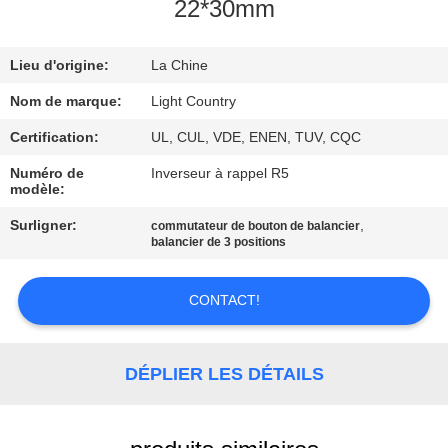
DE
22*30mm
NOUS
Lieu d'origine:
La Chine
VISITE
Nom de marque:
Light Country
D'USINE
Certification:
UL, CUL, VDE, ENEN, TUV, CQC
Numéro de
Inverseur à rappel R5
modèle:
CONTRÔLE
DE
Surligner:
,
commutateur de bouton de balancier
balancier de 3 positions
QUALITÉ
CONTACT!
CONTACTEZ-
NOUS
DÉPLIER LES DÉTAILS
NOUVELLES