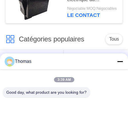
commutateur R19-5 de
Négociable MOQ:Négociables
balancier de logement
LE CONTACT
de PA66/PC
Catégories populaires
Tous
thermostat
Thomas
thermostat ksd301
automatique de
remise
3:39 AM
Thermostat de
interrupteur ksd301
Good day, what product are you looking for?
remise manuelle
thermique
Commutateur
commutateur de
électrique de bouton
culbuteur
poussoir