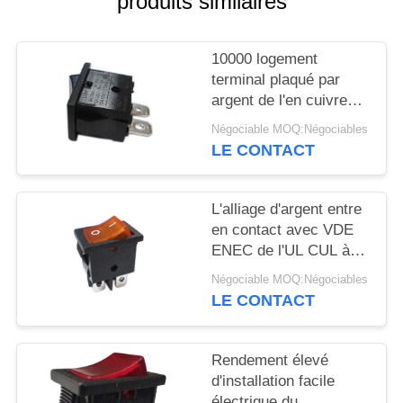
produits similaires
CAS
10000 logement
terminal plaqué par
PLAN
argent de l'en cuivre
DU
PA66/PC d'inverseur à
Négociable MOQ:Négociables
rappel des cycles R19-
SITE
LE CONTACT
10
PRIVACY
L'alliage d'argent entre
en contact avec VDE
POLICY
ENEC de l'UL CUL à
C.A. de l'inverseur à
Négociable MOQ:Négociables
rappel R19-6 12A/21A
LE CONTACT
125V
Rendement élevé
d'installation facile
électrique du