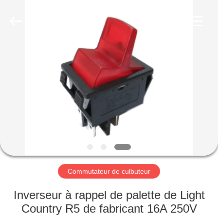
2026
Light
Country(Changshu)
Co.,Ltd.
All
Rights
Reserved.
MAISON
PRODUITS
VIDÉOS
VR
SHOW
Commutateur de culbuteur
AU
Inverseur à rappel de palette de Light
SUJET
Country R5 de fabricant 16A 250V