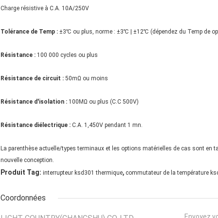
Charge résistive à C.A. 10A/250V
Tolérance de Temp :
±3℃ ou plus, norme : ±3℃ | ±12℃ (dépendez du Temp de opér
Résistance :
100 000 cycles ou plus
Résistance de circuit :
50mΩ ou moins
Résistance d'isolation :
100MΩ ou plus (C.C 500V)
Résistance diélectrique :
C.A. 1,450V pendant 1 mn.
La parenthèse actuelle/types terminaux et les options matérielles de cas sont en t
nouvelle conception.
,
Produit Tag:
interrupteur ksd301 thermique
commutateur de la température k
Coordonnées
Envoyez v