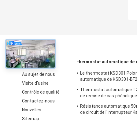
À propos
thermostat automatique de 
Le thermostat KSD301 Polo
Au sujet de nous
automatique de KSD301-BF2
Visite d'usine
choisissez la taille 12.4mm d
Thermostat automatique T
Contrôle de qualité
de remise de cas phénolique
Contactez-nous
Temp de opération 0℃~250
Résistance automatique 50
Nouvelles
de circuit de l'interrupteur 
thermique de T24-SR9-CB
Sitemap