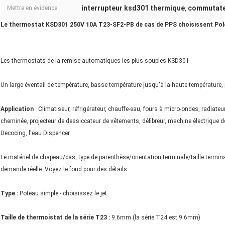
interrupteur ksd301 thermique
commutateu
Mettre en évidence:
,
Le thermostat KSD301 250V 10A T23-SF2-PB de cas de PPS choisissent Polon
Les thermostats de la remise automatiques les plus souples KSD301.
Un large éventail de température, basse température jusqu'à la haute température, p
Application
: Climatiseur, réfrigérateur, chauffe-eau, fours à micro-ondes, radiate
cheminée, projecteur de dessiccateur de vêtements, défibreur, machine électrique de 
Decocing, l'eau Dispencer
Le matériel de chapeau/cas, type de parenthèse/orientation terminale/taille termin
demande réelle. Voyez le fond pour des détails.
Type :
Poteau simple - choisissez le jet
Taille de thermoistat de la série T23 :
9.6mm (la série T24 est 9.6mm)