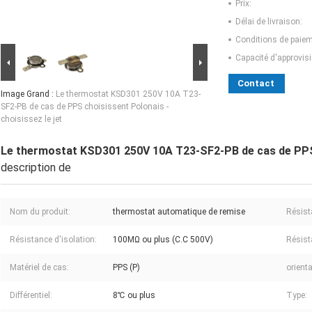
Prix:
Délai de livraison:
Conditions de paiem
Capacité d'approvis
Contact
Image Grand :
Le thermostat KSD301 250V 10A T23-
SF2-PB de cas de PPS choisissent Polonais -
choisissez le jet
Le thermostat KSD301 250V 10A T23-SF2-PB de cas de PPS c
description de
Nom du produit:
thermostat automatique de remise
Résista
Résistance d'isolation:
100MΩ ou plus (C.C 500V)
Résist
Matériel de cas:
PPS (P)
orienta
Différentiel:
8℃ ou plus
Type: