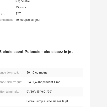
Négociable
35 jours
ent:
T/T.
ionnement:
10, 000pcs par jour
hoisissent Polonais - choisissez le jet
nce de circuit:
50mΩ ou moins
ance diélectrique:
C.A. 1,450V pendant 1 mn.
tion terminale:
0°/30°/45°/60°/90°
Poteau simple - choisissez le jet