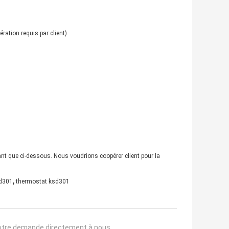
ation requis par client)
ant que ci-dessous. Nous voudrions coopérer client pour la
,
sd301
thermostat ksd301
otre demande directement à nous