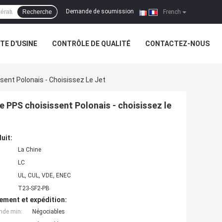
Demande de soumission
Recherche
|
French
ITE D'USINE
CONTRÔLE DE QUALITÉ
CONTACTEZ-NOUS
nt Polonais - Choisissez Le Jet
PPS choisissent Polonais - choisissez le
uit:
La Chine
LC
UL, CUL, VDE, ENEC
T23-SF2-PB
ement et expédition:
nde min:
Négociables