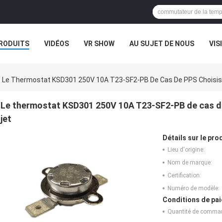
RODUITS
VIDÉOS
VR SHOW
AU SUJET DE NOUS
VIS
CAS
Le Thermostat KSD301 250V 10A T23-SF2-PB De Cas De PPS Choisisse
Le thermostat KSD301 250V 10A T23-SF2-PB de cas de 
jet
Détails sur le prod
Lieu d'origine:
Nom de marque:
Certification:
Numéro de modèle:
Conditions de pai
Quantité de comma