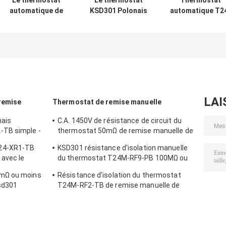
Le thermostat
Le thermostat
Thermostat
automatique de
KSD301 Polonais
automatique T2
remise à C.A. de
automatique de
XR1-TB de remi
la charge
KSD301-BF2-TB
de cas phénoliq
résistive 9A 250V
simple -
avec le Temp d
a remis à zéro le
choisissez la
opération
Temp 15K~50K
taille 12.4mm de
0℃~250℃
T26-110-A
jet
d'UL/CUL
LAI
remise
Thermostat de remise manuelle
nais
C.A. 1450V de résistance de circuit du
-TB simple -
thermostat 50mΩ de remise manuelle de
e jet
T24M-SF9-CB pendant 1 mn.
24-XR1-TB
KSD301 résistance d'isolation manuelle
 avec le
du thermostat T24M-RF9-PB 100MΩ ou
℃ d'UL/CUL
plus pour l'appareil ménager
mΩ ou moins
Résistance d'isolation du thermostat
Ksd301
T24M-RF2-TB de remise manuelle de
réfrigérateur 100MΩ ou plus