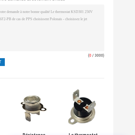
(
0
/ 3000)