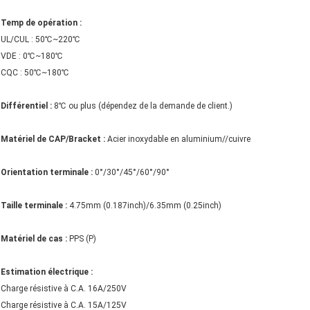
Temp de opération :
UL/CUL : 50℃~220℃
VDE : 0℃~180℃
CQC : 50℃~180℃
Différentiel :
8℃ ou plus (dépendez de la demande de client.)
Matériel de CAP/Bracket :
Acier inoxydable en aluminium//cuivre
Orientation terminale :
0°/30°/45°/60°/90°
Taille terminale :
4.75mm (0.187inch)/6.35mm (0.25inch)
Matériel de cas :
PPS (P)
Estimation électrique :
Charge résistive à C.A. 16A/250V
Charge résistive à C.A. 15A/125V