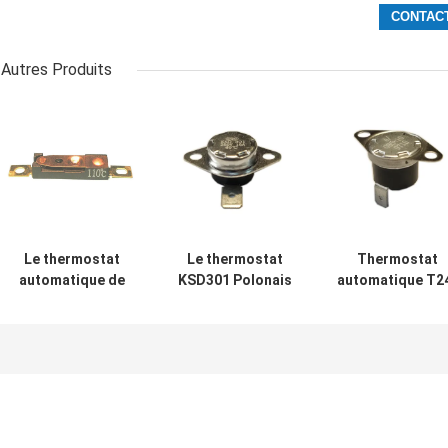
Autres Produits
Le thermostat
Le thermostat
Thermostat
automatique de
KSD301 Polonais
automatique T2
remise à C.A. de
automatique de
XR1-TB de remi
la charge
KSD301-BF2-TB
de cas phénoliq
résistive 9A 250V
simple -
avec le Temp d
a remis à zéro le
choisissez la
opération
Temp 15K~50K
taille 12.4mm de
0℃~250℃
T26-110-A
jet
d'UL/CUL