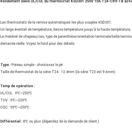
Rendement élevé UL/CUL du thermostat KSD301 250V 10A T24-CR9-TB act
Les thermostats de la remise automatiques les plus souples KSD301.
Un large éventail de température, basse température jusqu'à la haute température, p
Le matériel de chapeau/cas, type de parenthèse/orientation terminale/taille termin
demande réelle. Voyez le fond pour des détails.
Type :
Poteau simple - choisissez le jet
Taille de thermoistat de la série T24 : 12.4mm (la série T23 est 9.6mm)
Temp de opération :
UL/CUL : 0℃~250℃
TUV : 0℃~220℃
CQC : 50℃~250℃
Différentiel :
8℃ ou plus (dépendez de la demande de client.)