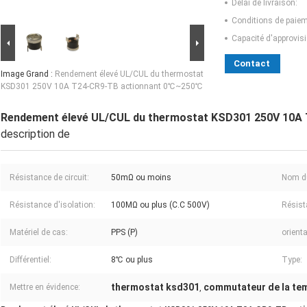
Délai de livraison:
Conditions de paiem
Capacité d'approvis
Contact
Image Grand :
Rendement élevé UL/CUL du thermostat
KSD301 250V 10A T24-CR9-TB actionnant 0℃~250℃
Rendement élevé UL/CUL du thermostat KSD301 250V 10A
description de
Résistance de circuit:
50mΩ ou moins
Nom du
Résistance d'isolation:
100MΩ ou plus (C.C 500V)
Résist
Matériel de cas:
PPS (P)
orienta
Différentiel:
8℃ ou plus
Type:
thermostat ksd301
commutateur de la te
Mettre en évidence:
,