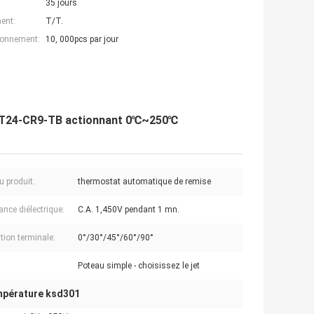
35 jours
ent:
T/T.
ionnement:
10, 000pcs par jour
 T24-CR9-TB actionnant 0℃~250℃
 produit:
thermostat automatique de remise
ance diélectrique:
C.A. 1,450V pendant 1 mn.
tion terminale:
0°/30°/45°/60°/90°
Poteau simple - choisissez le jet
mpérature ksd301