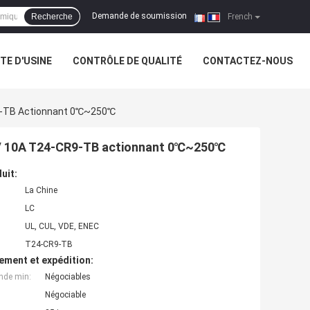
Demande de soumission
Recherche
|
French
ITE D'USINE
CONTRÔLE DE QUALITÉ
CONTACTEZ-NOUS
9-TB Actionnant 0℃~250℃
V 10A T24-CR9-TB actionnant 0℃~250℃
uit:
La Chine
LC
UL, CUL, VDE, ENEC
T24-CR9-TB
ement et expédition:
nde min:
Négociables
Négociable