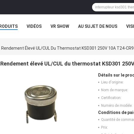
RODUITS
VIDÉOS
VR SHOW
AU SUJET DE NOUS
VIS
CAS
Rendement Élevé UL/CUL Du Thermostat KSD301 250V 10A T24-CR
Rendement élevé UL/CUL du thermostat KSD301 250
Détails sur le prod
Lieu d'origine:
Nom de marque:
Certification:
Numéro de modèle:
Conditions de pai
Quantité de comma
Prix: