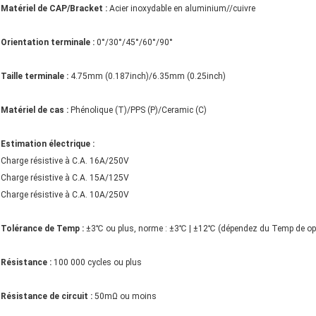
Matériel de CAP/Bracket :
Acier inoxydable en aluminium//cuivre
Orientation terminale :
0°/30°/45°/60°/90°
Taille terminale :
4.75mm (0.187inch)/6.35mm (0.25inch)
Matériel de cas :
Phénolique (T)/PPS (P)/Ceramic (C)
Estimation électrique :
Charge résistive à C.A. 16A/250V
Charge résistive à C.A. 15A/125V
Charge résistive à C.A. 10A/250V
Tolérance de Temp :
±3℃ ou plus, norme : ±3℃ | ±12℃ (dépendez du Temp de opér
Résistance :
100 000 cycles ou plus
Résistance de circuit :
50mΩ ou moins