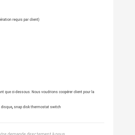
ation requis par client)
ant que ci-dessous. Nous voudrions coopérer client pour la
,
 disque
snap disk thermostat switch
otre demande directement à nous