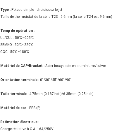
Type :
Poteau simple - choisissez le jet
Taille de thermoistat de la série T23 : 9.6mm (la série T24 est 9.6mm)
Temp de opération :
UL/CUL : 50℃~205℃
SEMKO : 50℃~220℃
CQC : 50℃~180℃
Matériel de CAP/Bracket :
Acier inoxydable en aluminium//cuivre
Orientation terminale :
0°/30°/45°/60°/90°
Taille terminale :
4.75mm (0.187inch)/6.35mm (0.25inch)
Matériel de cas :
PPS (P)
Estimation électrique :
Charge résistive à C.A. 16A/250V