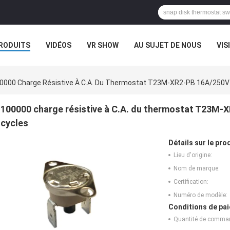
RODUITS
VIDÉOS
VR SHOW
AU SUJET DE NOUS
VIS
CAS
0000 Charge Résistive À C.A. Du Thermostat T23M-XR2-PB 16A/250V
100000 charge résistive à C.A. du thermostat T23M-
cycles
Détails sur le prod
Lieu d'origine:
Nom de marque:
Certification:
Numéro de modèle:
Conditions de pai
Quantité de comma