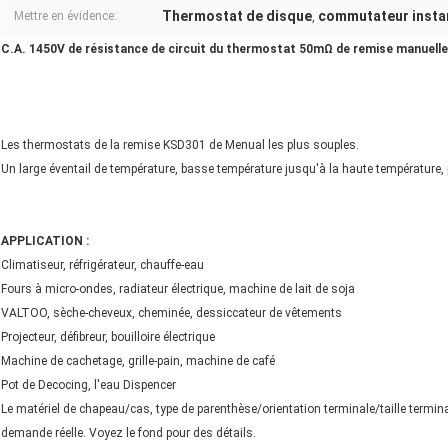
Thermostat de disque
commutateur insta
Mettre en évidence:
,
C.A. 1450V de résistance de circuit du thermostat 50mΩ de remise manuel
Les thermostats de la remise KSD301 de Menual les plus souples.
Un large éventail de température, basse température jusqu'à la haute température, p
APPLICATION :
Climatiseur, réfrigérateur, chauffe-eau
Fours à micro-ondes, radiateur électrique, machine de lait de soja
VALTOO, sèche-cheveux, cheminée, dessiccateur de vêtements
Projecteur, défibreur, bouilloire électrique
Machine de cachetage, grille-pain, machine de café
Pot de Decocing, l'eau Dispencer
Le matériel de chapeau/cas, type de parenthèse/orientation terminale/taille termin
demande réelle. Voyez le fond pour des détails.