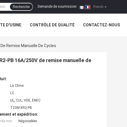
Demande de soumission
Recherche
|
French
ITE D'USINE
CONTRÔLE DE QUALITÉ
CONTACTEZ-NOUS
 De Remise Manuelle De Cycles
XR2-PB 16A/250V de remise manuelle de
uit:
La Chine
LC
UL, CUL, VDE, ENEC
T23M-XR2-PB
ement et expédition:
nde min:
Négociables