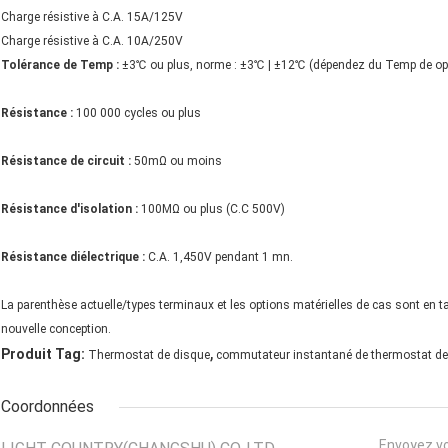
Charge résistive à C.A. 15A/125V
Charge résistive à C.A. 10A/250V
Tolérance de Temp :
±3℃ ou plus, norme : ±3℃ | ±12℃ (dépendez du Temp de opér
Résistance :
100 000 cycles ou plus
Résistance de circuit :
50mΩ ou moins
Résistance d'isolation :
100MΩ ou plus (C.C 500V)
Résistance diélectrique :
C.A. 1,450V pendant 1 mn.
La parenthèse actuelle/types terminaux et les options matérielles de cas sont en t
nouvelle conception.
,
Produit Tag:
Thermostat de disque
commutateur instantané de thermostat de
Coordonnées
Envoyez v