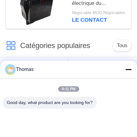
électrique du
commutateur R19-5 de
Négociable MOQ:Négociables
balancier de logement
LE CONTACT
de PA66/PC
Catégories populaires
Tous
thermostat
Thomas
thermostat ksd301
automatique de
remise
9:11 PM
Thermostat de
interrupteur ksd301
Good day, what product are you looking for?
remise manuelle
thermique
Commutateur
commutateur de
électrique de bouton
culbuteur