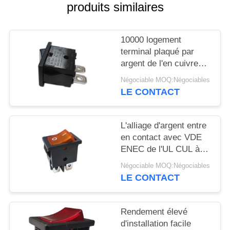
produits similaires
CAS
10000 logement
PLAN
terminal plaqué par
argent de l'en cuivre
DU
PA66/PC d'inverseur à
Négociable MOQ:Négociables
SITE
rappel des cycles R19-
LE CONTACT
10
PRIVACY
L'alliage d'argent entre
POLICY
en contact avec VDE
ENEC de l'UL CUL à
C.A. de l'inverseur à
Négociable MOQ:Négociables
rappel R19-6 12A/21A
LE CONTACT
125V
Rendement élevé
d'installation facile