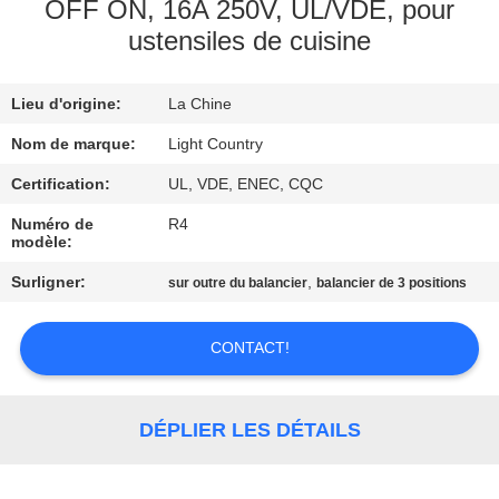
DE
OFF ON, 16A 250V, UL/VDE, pour
ustensiles de cuisine
NOUS
Lieu d'origine:
La Chine
VISITE
D'USINE
Nom de marque:
Light Country
Certification:
UL, VDE, ENEC, CQC
CONTRÔLE
Numéro de
R4
modèle:
DE
Surligner:
,
sur outre du balancier
balancier de 3 positions
QUALITÉ
CONTACT!
CONTACTEZ-
NOUS
DÉPLIER LES DÉTAILS
NOUVELLES