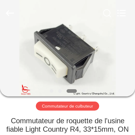
2026
Light
Country(Changshu)
Co.,Ltd.
All
Rights
Reserved.
MAISON
PRODUITS
VIDÉOS
VR
SHOW
Commutateur de culbuteur
AU
Commutateur de roquette de l'usine
SUJET
fiable Light Country R4, 33*15mm, ON