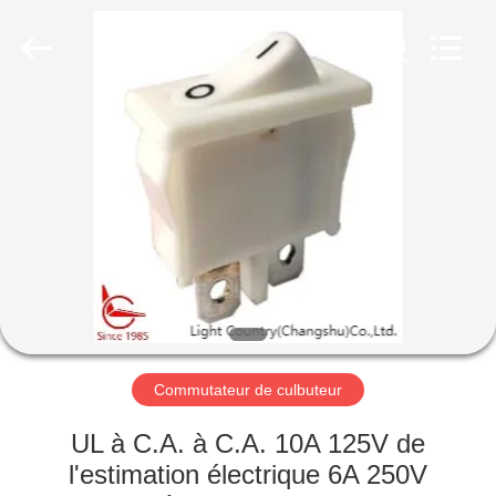
2026
Light
Country(Changshu)
Co.,Ltd.
All
Rights
Reserved.
MAISON
PRODUITS
VIDÉOS
VR
SHOW
Commutateur de culbuteur
AU
UL à C.A. à C.A. 10A 125V de
SUJET
l'estimation électrique 6A 250V