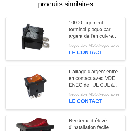
produits similaires
CAS
10000 logement
PLAN
terminal plaqué par
argent de l'en cuivre
DU
PA66/PC d'inverseur à
Négociable MOQ:Négociables
SITE
rappel des cycles R19-
LE CONTACT
10
PRIVACY
L'alliage d'argent entre
POLICY
en contact avec VDE
ENEC de l'UL CUL à
C.A. de l'inverseur à
Négociable MOQ:Négociables
rappel R19-6 12A/21A
LE CONTACT
125V
Rendement élevé
d'installation facile