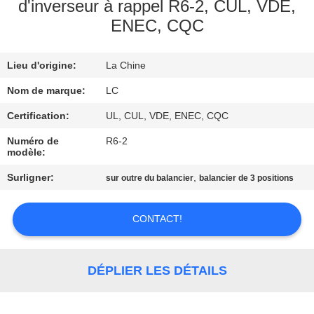
DE
d'inverseur à rappel R6-2, CUL, VDE,
ENEC, CQC
NOUS
Lieu d'origine:
La Chine
VISITE
D'USINE
Nom de marque:
LC
Certification:
UL, CUL, VDE, ENEC, CQC
CONTRÔLE
Numéro de
R6-2
modèle:
DE
Surligner:
,
sur outre du balancier
balancier de 3 positions
QUALITÉ
CONTACT!
CONTACTEZ-
NOUS
DÉPLIER LES DÉTAILS
NOUVELLES