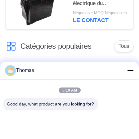
électrique du
commutateur R19-5 de
Négociable MOQ:Négociables
balancier de logement
LE CONTACT
de PA66/PC
Catégories populaires
Tous
thermostat
Thomas
thermostat ksd301
automatique de
remise
5:19 AM
Thermostat de
interrupteur ksd301
Good day, what product are you looking for?
remise manuelle
thermique
Commutateur
commutateur de
électrique de bouton
culbuteur