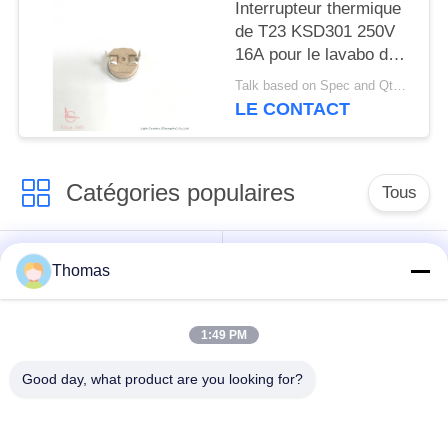
Interrupteur thermique
de T23 KSD301 250V
16A pour le lavabo de
pieds
Talk based on Spec and Qty. MOQ:1000pcs, mais également quantité pilote de course de soutien.
LE CONTACT
Catégories populaires
Tous
thermostat
Thomas
thermostat ksd301
automatique de
remise
1:49 PM
Thermostat de
interrupteur ksd301
Good day, what product are you looking for?
remise manuelle
thermique