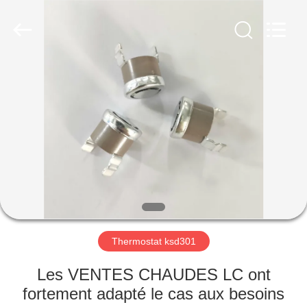
2026
Light
Country(Changshu)
Co.,Ltd.
All
Rights
Reserved.
MAISON
PRODUITS
VIDÉOS
VR
SHOW
Thermostat ksd301
AU
Les VENTES CHAUDES LC ont
SUJET
fortement adapté le cas aux besoins