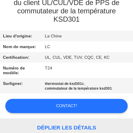
DE
du client UL/CUL/VDE de PPS de
commutateur de la température
NOUS
KSD301
VISITE
Lieu d'origine:
La Chine
D'USINE
Nom de marque:
LC
CONTRÔLE
Certification:
UL, CUL, VDE, TUV, CQC, CE, KC
DE
Numéro de
T24
modèle:
QUALITÉ
Surligner:
,
thermostat de ksd301c
commutateur de la température ksd301
CONTACTEZ-
NOUS
CONTACT!
NOUVELLES
DÉPLIER LES DÉTAILS