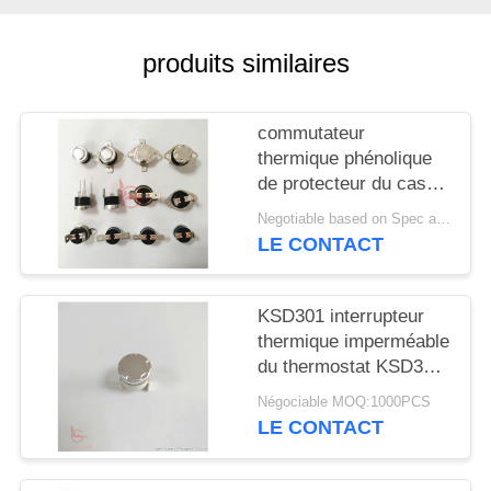
CAS
produits similaires
PLAN
commutateur
DU
thermique phénolique
SITE
de protecteur du cas
T23 T24 KSD301 de
Negotiable based on Spec and Qty. MOQ:1000pcs
VDE de l'UL TUV de
LE CONTACT
PRIVACY
16A 250V
POLICY
KSD301 interrupteur
thermique imperméable
du thermostat KSD301
pour le grille-pain
Négociable MOQ:1000PCS
LE CONTACT