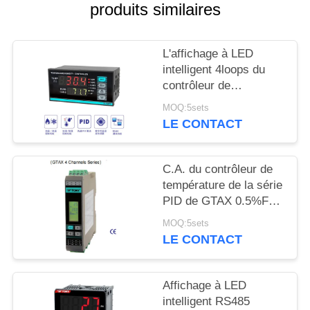
produits similaires
CAS
L'affichage à LED
PLAN
intelligent 4loops du
contrôleur de
DU
température du TH PID
MOQ:5sets
SITE
RS485 a produit
LE CONTACT
PRIVACY
C.A. du contrôleur de
POLICY
température de la série
PID de GTAX 0.5%FS
RS485/dc 100 - 240V
MOQ:5sets
LE CONTACT
Affichage à LED
intelligent RS485