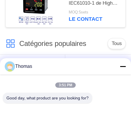
IEC61010-1 de High
Light de contrôleur de
MOQ:5sets
température de TEY
LE CONTACT
PID
Catégories populaires
Tous
thermostat
Thomas
thermostat ksd301
automatique de
remise
3:51 PM
Thermostat de
interrupteur ksd301
Good day, what product are you looking for?
remise manuelle
thermique
Commutateur
commutateur de
électrique de bouton
culbuteur