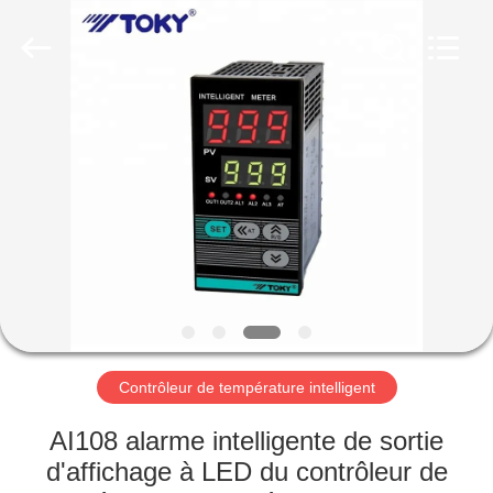
2026
Light
Country(Changshu)
Co.,Ltd.
All
Rights
Reserved.
MAISON
PRODUITS
VIDÉOS
VR
SHOW
Contrôleur de température intelligent
AU
AI108 alarme intelligente de sortie
SUJET
d'affichage à LED du contrôleur de