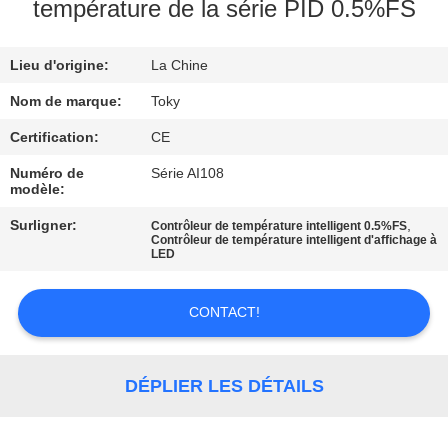
DE
température de la série PID 0.5%FS
NOUS
Lieu d'origine:
La Chine
VISITE
Nom de marque:
Toky
D'USINE
Certification:
CE
Numéro de
Série AI108
modèle:
CONTRÔLE
DE
Surligner:
,
Contrôleur de température intelligent 0.5%FS
Contrôleur de température intelligent d'affichage à
LED
QUALITÉ
CONTACT!
CONTACTEZ-
NOUS
DÉPLIER LES DÉTAILS
NOUVELLES