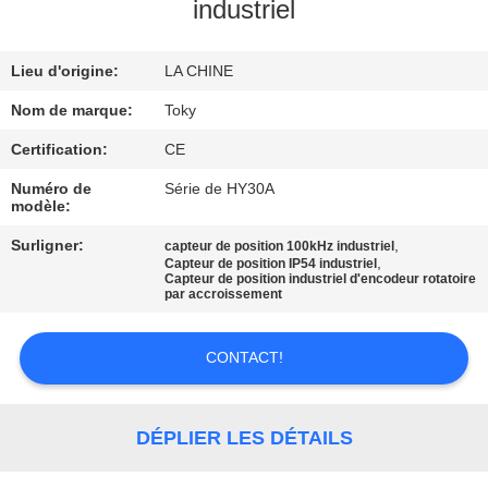
DE
industriel
NOUS
Lieu d'origine:
LA CHINE
VISITE
Nom de marque:
Toky
D'USINE
Certification:
CE
Numéro de
Série de HY30A
modèle:
CONTRÔLE
DE
Surligner:
,
capteur de position 100kHz industriel
,
Capteur de position IP54 industriel
Capteur de position industriel d'encodeur rotatoire
QUALITÉ
par accroissement
CONTACTEZ-
CONTACT!
NOUS
DÉPLIER LES DÉTAILS
NOUVELLES