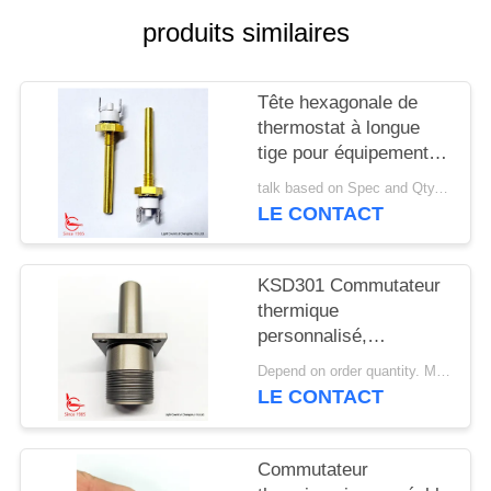
produits similaires
CAS
Tête hexagonale de
PLAN
thermostat à longue
DU
tige pour équipement
SITE
de chauffage solaire
talk based on Spec and Qty. MOQ:1000 pièces
LE CONTACT
PRIVACY
POLICY
KSD301 Commutateur
thermique
personnalisé,
réinitialisation
Depend on order quantity. MOQ:1000 pièces, prennent également en charge la quantité d'échantillon ou de test.
automatique, pour
LE CONTACT
machines de
déneigement
Commutateur