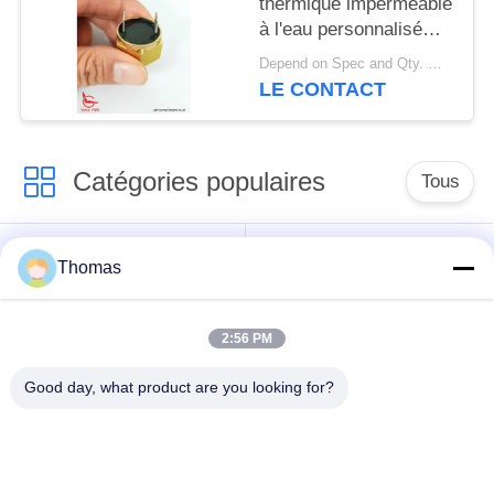
thermique imperméable
à l'eau personnalisé
pour le capteur
Depend on Spec and Qty. MOQ:1000 pièces
d'alarme incendie du
LE CONTACT
véhicule
Catégories populaires
Tous
thermostat
Thomas
thermostat ksd301
automatique de
remise
2:56 PM
Thermostat de
interrupteur ksd301
Good day, what product are you looking for?
remise manuelle
thermique
Commutateur
commutateur de
électrique de bouton