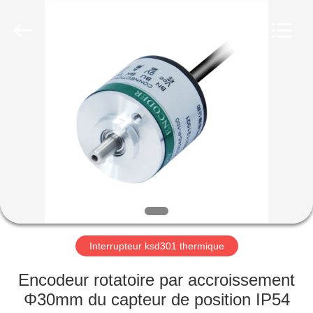
2026
Light
Country(Changshu)
Co.,Ltd.
All
Rights
Reserved.
MAISON
PRODUITS
VIDÉOS
VR
SHOW
Interrupteur ksd301 thermique
AU
Encodeur rotatoire par accroissement
SUJET
Φ30mm du capteur de position IP54