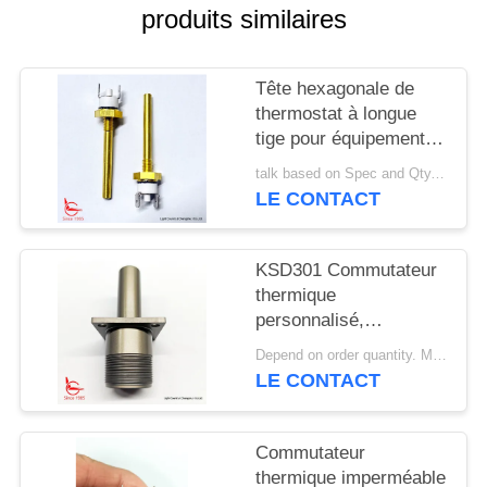
produits similaires
CAS
Tête hexagonale de
PLAN
thermostat à longue
tige pour équipement
DU
de chauffage solaire
SITE
talk based on Spec and Qty. MOQ:1000 pièces
LE CONTACT
PRIVACY
KSD301 Commutateur
POLICY
thermique
personnalisé,
réinitialisation
Depend on order quantity. MOQ:1000 pièces, prennent également en charge la quantité d'échantillon ou de test.
automatique, pour
LE CONTACT
machines de
déneigement
Commutateur
thermique imperméable