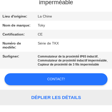
DE
imperméable
NOUS
Lieu d'origine:
La Chine
VISITE
Nom de marque:
Toky
D'USINE
Certification:
CE
Numéro de
Série de TKX
modèle:
CONTRÔLE
DE
Surligner:
,
Commutateur de la proximité IP65 inductif
,
Commutateur de proximité inductif imperméable
QUALITÉ
Capteur de proximité de 3 fils imperméable
CONTACT!
CONTACTEZ-
NOUS
DÉPLIER LES DÉTAILS
NOUVELLES