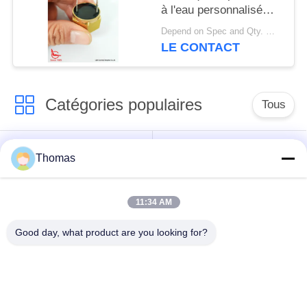
à l'eau personnalisé
pour le capteur
Depend on Spec and Qty. MOQ:1000 pièces
d'alarme incendie du
LE CONTACT
véhicule
Catégories populaires
Tous
thermostat
Thomas
thermostat ksd301
automatique de
remise
11:34 AM
Thermostat de
interrupteur ksd301
Good day, what product are you looking for?
remise manuelle
thermique
Commutateur
commutateur de
électrique de bouton
culbuteur