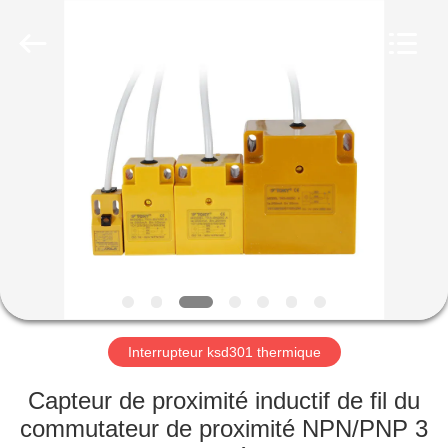
2026
Light
Country(Changshu)
Co.,Ltd.
All
Rights
Reserved.
MAISON
PRODUITS
VIDÉOS
VR
SHOW
Interrupteur ksd301 thermique
AU
Capteur de proximité inductif de fil du
SUJET
commutateur de proximité NPN/PNP 3