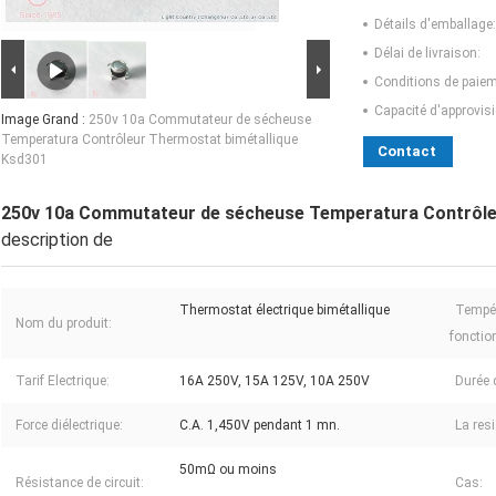
Détails d'emballage:
Délai de livraison:
Conditions de paiem
Capacité d'approvis
Image Grand :
250v 10a Commutateur de sécheuse
Temperatura Contrôleur Thermostat bimétallique
Contact
Ksd301
250v 10a Commutateur de sécheuse Temperatura Contrôle
description de
Thermostat électrique bimétallique
Tempér
Nom du produit:
fonctio
Tarif Electrique:
16A 250V, 15A 125V, 10A 250V
Durée d
Force diélectrique:
C.A. 1,450V pendant 1 mn.
La res
50mΩ ou moins
Résistance de circuit:
Cas: