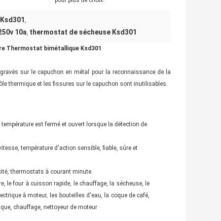
pour plus de choix.
 Ksd301
,
250v 10a
thermostat de sécheuse Ksd301
,
e Thermostat bimétallique Ksd301
tres gravés sur le capuchon en métal pour la reconnaissance de la
trôle thermique et les fissures sur le capuchon sont inutilisables.
a température est fermé et ouvert lorsque la détection de
tesse, température d'action sensible, fiable, sûre et
cité, thermostats à courant minute.
re, le four à cuisson rapide, le chauffage, la sécheuse, le
ectrique à moteur, les bouteilles d'eau, la coque de café,
ronique, chauffage, nettoyeur de moteur