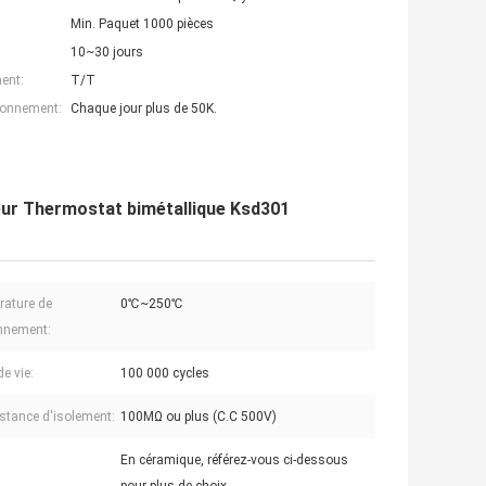
Min. Paquet 1000 pièces
10~30 jours
ent:
T/T
ionnement:
Chaque jour plus de 50K.
ur Thermostat bimétallique Ksd301
ature de
0℃~250℃
nnement:
e vie:
100 000 cycles
istance d'isolement:
100MΩ ou plus (C.C 500V)
En céramique, référez-vous ci-dessous