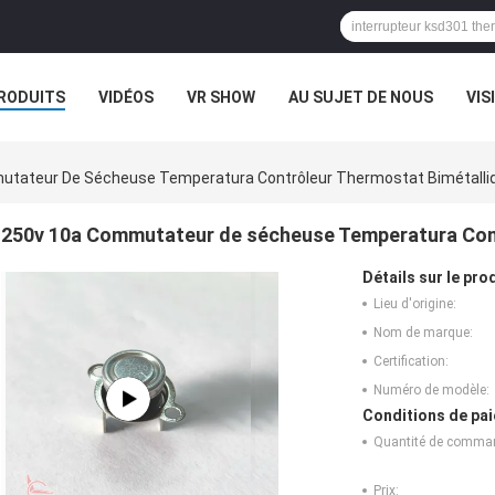
RODUITS
VIDÉOS
VR SHOW
AU SUJET DE NOUS
VIS
CAS
utateur De Sécheuse Temperatura Contrôleur Thermostat Bimétalli
250v 10a Commutateur de sécheuse Temperatura Cont
Détails sur le prod
Lieu d'origine:
Nom de marque:
Certification:
Numéro de modèle:
Conditions de pai
Quantité de comma
Prix: