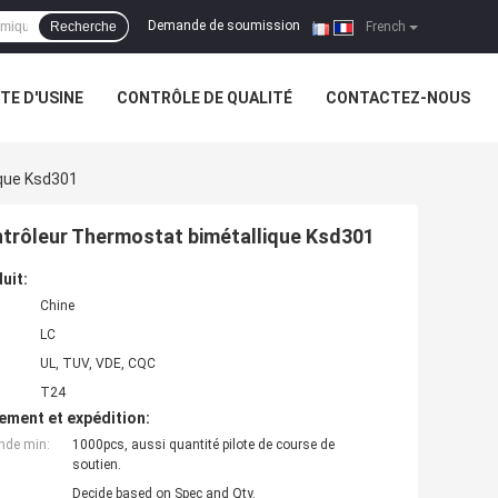
Demande de soumission
Recherche
|
French
ITE D'USINE
CONTRÔLE DE QUALITÉ
CONTACTEZ-NOUS
que Ksd301
rôleur Thermostat bimétallique Ksd301
uit:
Chine
LC
UL, TUV, VDE, CQC
T24
ement et expédition:
nde min:
1000pcs, aussi quantité pilote de course de
soutien.
Decide based on Spec and Qty.