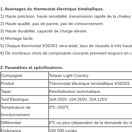
1. Avantages du thermostat électrique bimétallique.
1) Haute précision, haute sensibilité, transmission rapide de la chaleur
2) Haute qualité, pas de panne, pas de contournement.
3) Haute durabilité, capacité de charge élevée.
4) Montage facile.
5) Chaque thermostat KSD301 sera testé, taux de réussite à très haut
6) De nombreux choix de composants courants prennent toujours en ch
2. Paramètres et spécifications.
Compagnie
Taïwan Light Country
Produit
Thermostat électrique bimétallique KSD301
Taper
Réinitialisation automatique
Tarif Electrique
16A 250V, 10A 250V, 15A 125V
Température de
0℃~250℃
fonctionnement
Différentiel
8℃ ou plus (dépendent de la demande du cl
Endurance
100 000 cycles