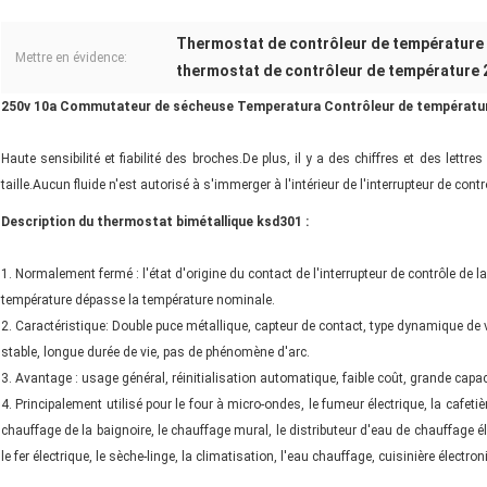
Thermostat de contrôleur de température
Mettre en évidence:
thermostat de contrôleur de température 
250v 10a Commutateur de sécheuse Temperatura Contrôleur de températur
Haute sensibilité et fiabilité des broches.De plus, il y a des chiffres et des let
taille.Aucun fluide n'est autorisé à s'immerger à l'intérieur de l'interrupteur de con
Description du thermostat bimétallique ksd301 :
1. Normalement fermé : l'état d'origine du contact de l'interrupteur de contrôle de l
température dépasse la température nominale.
2. Caractéristique: Double puce métallique, capteur de contact, type dynamique de vi
stable, longue durée de vie, pas de phénomène d'arc.
3. Avantage : usage général, réinitialisation automatique, faible coût, grande capa
4. Principalement utilisé pour le four à micro-ondes, le fumeur électrique, la cafetiè
chauffage de la baignoire, le chauffage mural, le distributeur d'eau de chauffage él
le fer électrique, le sèche-linge, la climatisation, l'eau chauffage, cuisinière élect