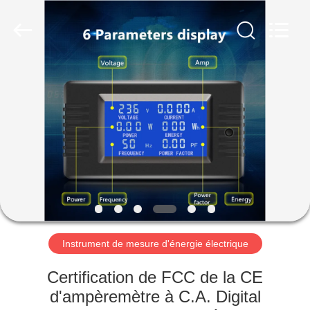
2026
Light
Country(Changshu)
Co.,Ltd.
All
Rights
Reserved.
MAISON
PRODUITS
VIDÉOS
VR
SHOW
Instrument de mesure d'énergie électrique
AU
Certification de FCC de la CE
SUJET
d'ampèremètre à C.A. Digital