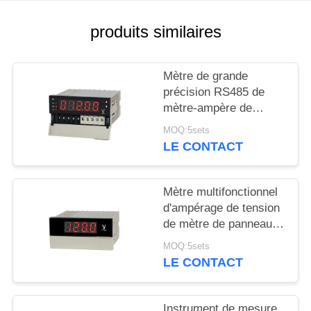
CAS
produits similaires
PLAN
Mètre de grande
DU
précision RS485 de
mètre-ampère de
SITE
tension du mètre de
MOQ:5sets
panneau DP4
LE CONTACT
PRIVACY
POLICY
Mètre multifonctionnel
d'ampérage de tension
de mètre de panneau
de Digital de la série
MOQ:5sets
DP3
LE CONTACT
Instrument de mesure