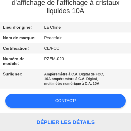
DE
d'affichage de l'affichage à cristaux
liquides 10A
NOUS
Lieu d'origine:
La Chine
VISITE
D'USINE
Nom de marque:
Peacefair
Certification:
CE/FCC
CONTRÔLE
Numéro de
PZEM-020
modèle:
DE
Surligner:
,
Ampèremètre à C.A. Digital de FCC
QUALITÉ
,
10A ampèremètre à C.A. Digital
multimètre numérique à C.A. 10A
CONTACTEZ-
CONTACT!
NOUS
DÉPLIER LES DÉTAILS
NOUVELLES