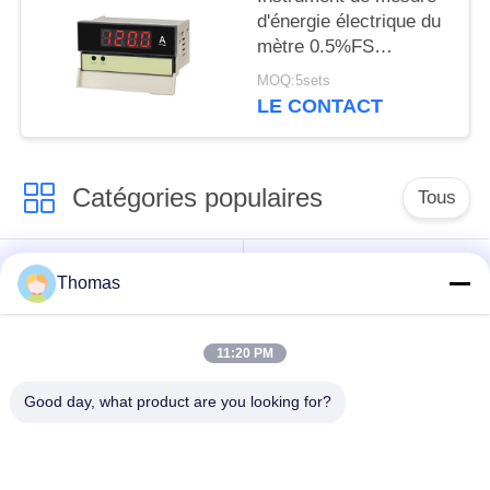
d'énergie électrique du
mètre 0.5%FS
d'ampérage de tension
MOQ:5sets
de mètre de panneau
LE CONTACT
du DK Digital
Catégories populaires
Tous
thermostat
Thomas
thermostat ksd301
automatique de
remise
11:20 PM
Thermostat de
interrupteur ksd301
Good day, what product are you looking for?
remise manuelle
thermique
Commutateur