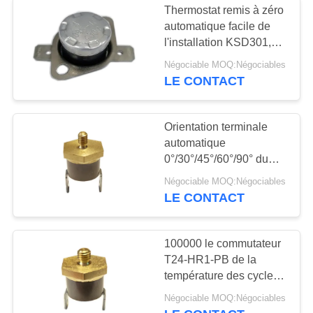
Thermostat remis à zéro
automatique facile de
l'installation KSD301,
pour le contrôle de
Négociable MOQ:Négociables
température, parenthèse
LE CONTACT
mobile, VDE de TUV
Orientation terminale
automatique
0°/30°/45°/60°/90° du
thermostat T24-HR2-PB
Négociable MOQ:Négociables
de remise de C.C 500V
LE CONTACT
100000 le commutateur
T24-HR1-PB de la
température des cycles
KSD301 choisissent
Négociable MOQ:Négociables
Polonais - choisissez le