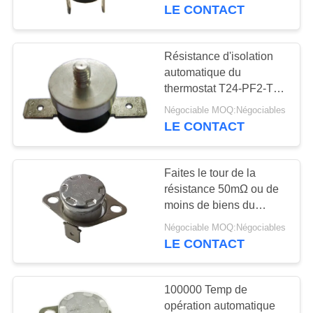
DE
de T24-PR2-TB
LE CONTACT
NOUS
Résistance d'isolation
20
VISITE
automatique du
Thermostat de
thermostat T24-PF2-TB
D'USINE
de remise de cas de
remise manuelle
Négociable MOQ:Négociables
PPS 100MΩ ou plus
LE CONTACT
CONTRÔLE
DE
Faites le tour de la
QUALITÉ
résistance 50mΩ ou de
moins de biens du
59
thermostat KSD301
CONTACTEZ-
Négociable MOQ:Négociables
interrupteur ksd301
250V 10A T24-OR8-CB
LE CONTACT
NOUS
thermique
100000 Temp de
NOUVELLES
opération automatique