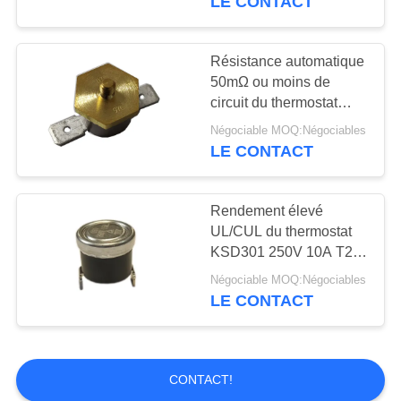
LE CONTACT
jet
Résistance automatique
50mΩ ou moins de
circuit du thermostat
T24-HF2-PB de remise
Négociable MOQ:Négociables
de PAC de cuivre
LE CONTACT
Rendement élevé
UL/CUL du thermostat
KSD301 250V 10A T24-
CR9-TB actionnant
Négociable MOQ:Négociables
0℃~250℃
LE CONTACT
CONTACT!