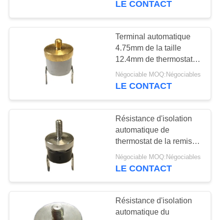
LE CONTACT
13
Contrôleur de
Terminal automatique
4.75mm de la taille
température
12.4mm de thermostat
de remise de T24-RR2-
intelligent
Négociable MOQ:Négociables
CB 0,187 pouces
LE CONTACT
Résistance d'isolation
28
automatique de
Instrument de
thermostat de la remise
KSD301 100MΩ ou plus
mesure d'énergie
Négociable MOQ:Négociables
de T24-PR2-TB
LE CONTACT
électrique
Résistance d'isolation
automatique du