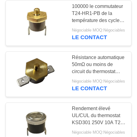
100000 le commutateur
T24-HR1-PB de la
10
température des cycles
Commutateur
KSD301 choisissent
Négociable MOQ:Négociables
Polonais - choisissez le
LE CONTACT
électrique
jet
imperméable
Résistance automatique
50mΩ ou moins de
circuit du thermostat
T24-HF2-PB de remise
7
Négociable MOQ:Négociables
de PAC de cuivre
LE CONTACT
Interrupteur à
glissière
Rendement élevé
UL/CUL du thermostat
KSD301 250V 10A T24-
CR9-TB actionnant
Négociable MOQ:Négociables
0℃~250℃