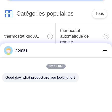
Catégories populaires
Tous
thermostat
thermostat ksd301
automatique de
remise
Thomas
Thermostat de
interrupteur ksd301
remise manuelle
thermique
12:18 PM
Commutateur
Good day, what product are you looking for?
commutateur de
électrique de bouton
culbuteur
poussoir
Commutateur
Interrupteur à
électrique