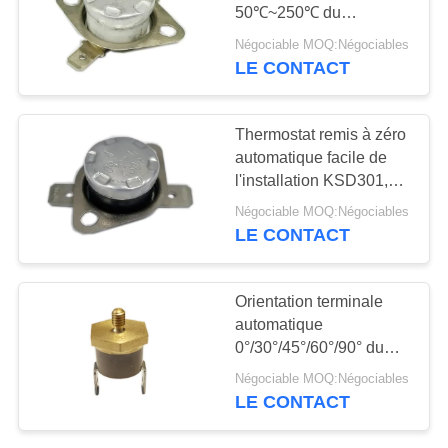
50℃~250℃ du
CAS
thermostat T24-OF9-CB
Négociable MOQ:Négociables
CQC de remise de
LE CONTACT
61
cycles
PLAN
commutateur de
DU
Thermostat remis à zéro
culbuteur
automatique facile de
SITE
l'installation KSD301,
pour le contrôle de
Négociable MOQ:Négociables
PRIVACY
température, parenthèse
LE CONTACT
mobile, VDE de TUV
POLICY
24
Orientation terminale
Commutateur
automatique
0°/30°/45°/60°/90° du
électrique de bouton
thermostat T24-HR2-PB
Négociable MOQ:Négociables
de remise de C.C 500V
poussoir
LE CONTACT