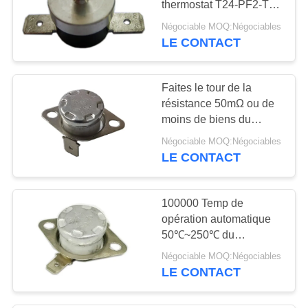
thermostat T24-PF2-TB
9
de remise de cas de
Négociable MOQ:Négociables
Contre- mètre
PPS 100MΩ ou plus
LE CONTACT
électrique
Faites le tour de la
résistance 50mΩ ou de
moins de biens du
thermostat KSD301
Négociable MOQ:Négociables
250V 10A T24-OR8-CB
LE CONTACT
100000 Temp de
opération automatique
50℃~250℃ du
thermostat T24-OF9-CB
Négociable MOQ:Négociables
CQC de remise de
LE CONTACT
cycles