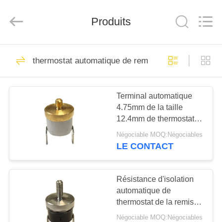
2026
Light
Country(Changshu)
Co.,Ltd.
Produits
All
Rights
Reserved.
MAISON
65
thermostat automatique de remise
thermostat ksd301
PRODUITS
Terminal automatique
4.75mm de la taille
VIDÉOS
12.4mm de thermostat
de remise de T24-RR2-
Négociable MOQ:Négociables
CB 0,187 pouces
VR
LE CONTACT
47
SHOW
thermostat
Résistance d'isolation
AU
automatique de
automatique de
thermostat de la remise
SUJET
KSD301 100MΩ ou plus
remise
Négociable MOQ:Négociables